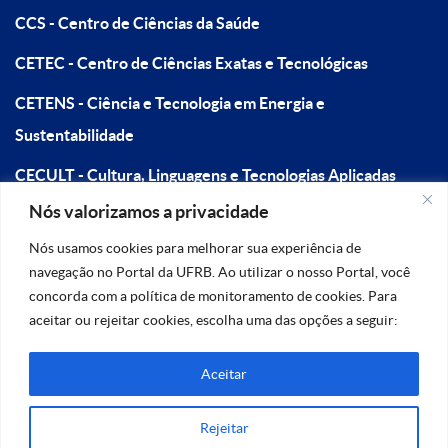
CCS - Centro de Ciências da Saúde
CETEC - Centro de Ciências Exatas e Tecnológicas
CETENS - Ciência e Tecnologia em Energia e
Sustentabilidade
CECULT - Cultura, Linguagens e Tecnologias Aplicadas
Nós valorizamos a privacidade
CFP - Centro de Formação de Professores
Nós usamos cookies para melhorar sua experiência de
navegação no Portal da UFRB. Ao utilizar o nosso Portal, você
concorda com a política de monitoramento de cookies. Para
aceitar ou rejeitar cookies, escolha uma das opções a seguir:
Aceitar
Na dúvida, fale conosco!
Rejeitar