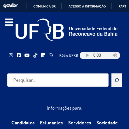
COMUNICA BR
ACESSO À INFORMAÇÃO
PARTI
IR
PARA
O
CONTEÚDO
Rádio UFRB
Pesquisar
Informações para:
Candidatos
Estudantes
Servidores
Sociedade