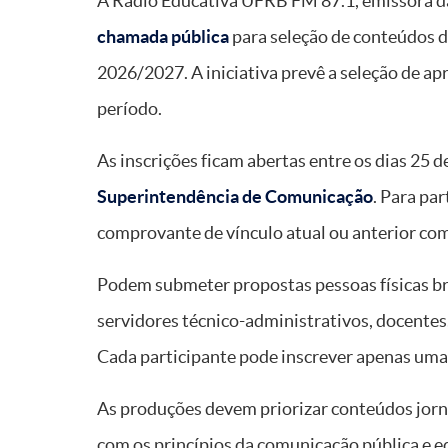
A Rádio Educativa UFRB FM 87.1, emissora da
chamada pública
para seleção de conteúdos 
2026/2027. A iniciativa prevê a seleção de a
período.
As inscrições ficam abertas entre os dias 25 
Superintendência de Comunicação
. Para pa
comprovante de vínculo atual ou anterior com 
Podem submeter propostas pessoas físicas bra
servidores técnico-administrativos, docentes,
Cada participante pode inscrever apenas uma
As produções devem priorizar conteúdos jornal
com os princípios da comunicação pública e e