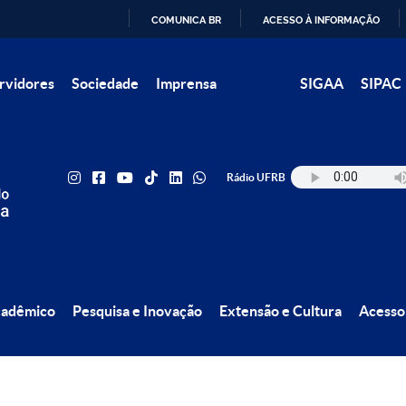
COMUNICA BR
ACESSO À INFORMAÇÃO
IR
rvidores
Sociedade
Imprensa
SIGAA
SIPAC
PARA
O
CONTEÚDO
Rádio UFRB
cadêmico
Pesquisa e Inovação
Extensão e Cultura
Acesso