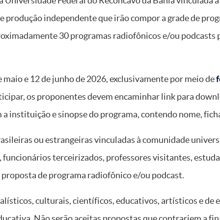
 Universidade Federal do Recôncavo da Bahia vinculada à
de produção independente que irão compor a grade de pr
proximadamente 30 programas radiofônicos e/ou podcasts pa
de maio e 12 de junho de 2026, exclusivamente por meio de
rticipar, os proponentes devem encaminhar link para downl
a instituição e sinopse do programa, contendo nome, ficha
sileiras ou estrangeiras vinculadas à comunidade univers
 funcionários terceirizados, professores visitantes, estu
 proposta de programa radiofônico e/ou podcast.
ísticos, culturais, científicos, educativos, artísticos e d
ducativa. Não serão aceitas propostas que contrariem a fin