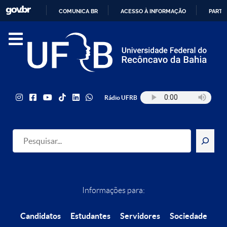
COMUNICA BR
ACESSO À INFORMAÇÃO
PARTI
IR
PARA
O
CONTEÚDO
Rádio UFRB
Pesquisar
Informações para:
Candidatos
Estudantes
Servidores
Sociedade