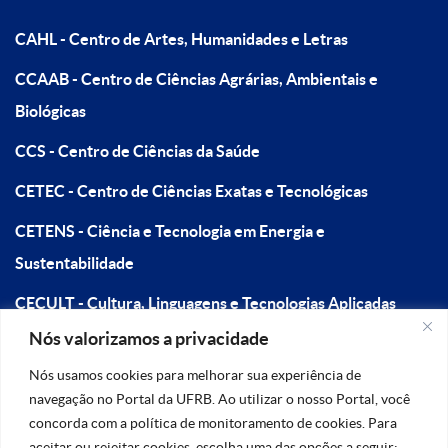
CAHL - Centro de Artes, Humanidades e Letras
CCAAB - Centro de Ciências Agrárias, Ambientais e
Biológicas
CCS - Centro de Ciências da Saúde
CETEC - Centro de Ciências Exatas e Tecnológicas
CETENS - Ciência e Tecnologia em Energia e
Sustentabilidade
CECULT - Cultura, Linguagens e Tecnologias Aplicadas
Nós valorizamos a privacidade
CFP - Centro de Formação de Professores
Nós usamos cookies para melhorar sua experiência de
navegação no Portal da UFRB. Ao utilizar o nosso Portal, você
concorda com a política de monitoramento de cookies. Para
aceitar ou rejeitar cookies, escolha uma das opções a seguir: