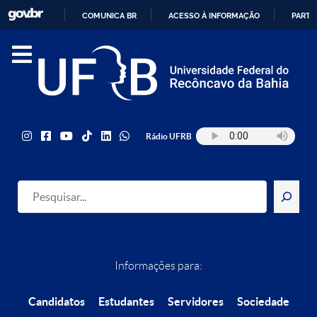
COMUNICA BR
ACESSO À INFORMAÇÃO
PARTI
IR
PARA
O
CONTEÚDO
Rádio UFRB
Pesquisar
Informações para:
Candidatos
Estudantes
Servidores
Sociedade