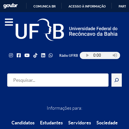
COMUNICA BR
ACESSO À INFORMAÇÃO
PARTI
IR
PARA
O
CONTEÚDO
Rádio UFRB
Pesquisar
Informações para:
Candidatos
Estudantes
Servidores
Sociedade