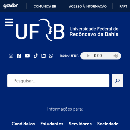
COMUNICA BR
ACESSO À INFORMAÇÃO
PARTI
IR
PARA
O
CONTEÚDO
Rádio UFRB
Pesquisar
Informações para:
Candidatos
Estudantes
Servidores
Sociedade