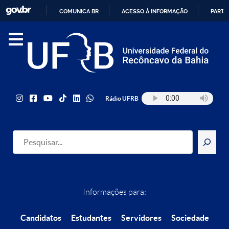
COMUNICA BR
ACESSO À INFORMAÇÃO
PARTI
IR
PARA
O
CONTEÚDO
Rádio UFRB
Pesquisar
Informações para:
Candidatos
Estudantes
Servidores
Sociedade