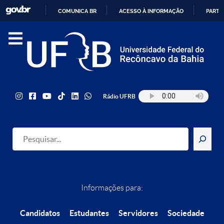
COMUNICA BR
ACESSO À INFORMAÇÃO
PARTI
IR
PARA
O
CONTEÚDO
Rádio UFRB
Pesquisar
Informações para:
Candidatos
Estudantes
Servidores
Sociedade