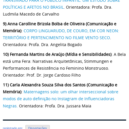
TRANSVIADO PARA O PÚBLICO INFANTIL: UM ESTUDO SOBRE
POLÍTICAS E AFETOS NO BRASIL
. Orientadora: Profa. Dra.
Ludmila Macedo de Carvalho
9) Anna Carolline Brizola Bolba de Oliveira (Comunicação e
Memória)
:
CORPO LINGUARUDO, DE COURO, EM COR NEON:
TERRITÓRIO E PERTENCIMENTO NO FILME VENTO SECO
.
Orientadora: Profa. Dra. Angelita Bogado
10) Fernanda Martins de Araújo (Mídia e Sensibilidades)
: A Bela
está uma Fera: Narrativas Arquitetônicas, Stimmungen e
Performances de Resistência no Feminino Monstruoso.
Orientador: Prof. Dr. Jorge Cardoso Filho
11) Carla Alexandra Souza Silva dos Santos (Comunicação e
Memória)
:
Maternagens solo: um olhar interseccional sobre
modos de auto definição no Instagram de Influenciadoras
Negras.
Orientadora: Profa. Dra. Jussara Maia
registrado em:
Dissertações