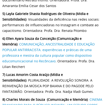
documentário Retrato Íntimo. Orientadora: Profa. Dra.
Amaranta Emília Cesar dos Santos
5) Layla Gabriele Shasta Rodrigues de Oliveira (Midia e
Sensibilidades)
: Visualidades da deficiência nas redes sociais:
performances de influenciadoras no Instagram e combate ao
capacitismo. Orientadora: Profa. Dra. Renata Pitombo
6) Ellen Ayara Souza da Conceição (Comunicação e
Memória)
:
COMUNICAÇÃO, ANCESTRALIDADE E EDUCAÇÃO
POPULAR ANTIRRACISTA: experiências e práticas de uma
professora e mestra da cultura popular como dispositivo
educomunicacional no Recôncavo
. Orientadora: Profa. Dra.
Lilian Reichert
7) Lucas Amorim Costa Araújo (Mídia e
Sensibilidades)
: PLURALIDADE: A REVOLUÇÃO SONORA: A
REINVENÇÃO DA MÚSICA POP BAIANA E DO PAGODE PELO
FANTASMÃO. Orientadora: Profa. Dra. Nadja Vladi Gumes.
8)
Charles Morais de Souza (Comunicação e Memória)
:
CINEMA