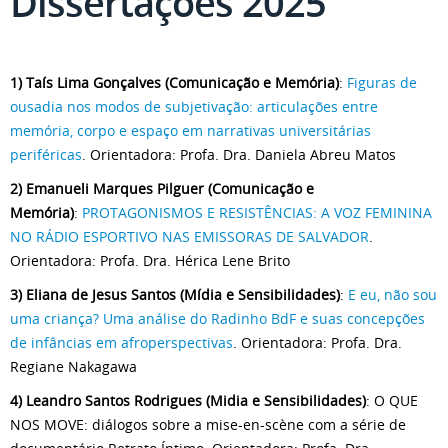
Dissertações 2025
1)
Taís Lima Gonçalves (Comunicação e Memória)
:
Figuras de
ousadia nos modos de subjetivação: articulações entre
memória, corpo e espaço em narrativas universitárias
periféricas
. Orientadora: Profa. Dra. Daniela Abreu Matos
2) Emanueli Marques Pilguer (Comunicação e
Memória)
:
PROTAGONISMOS E RESISTÊNCIAS: A VOZ FEMININA
NO RÁDIO ESPORTIVO NAS EMISSORAS DE SALVADOR
.
Orientadora: Profa. Dra. Hérica Lene Brito
3) Eliana de Jesus Santos (Mídia e Sensibilidades)
:
E eu, não sou
uma criança? Uma análise do Radinho BdF e suas concepções
de infâncias em afroperspectivas
. Orientadora: Profa. Dra.
Regiane Nakagawa
4) Leandro Santos Rodrigues (Midia e Sensibilidades)
: O QUE
NOS MOVE: diálogos sobre a mise-en-scène com a série de