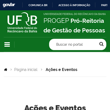
COMUNICA BR
ACESSO À INFORMAÇÃO
PARTI
IR
UNIVERSIDADE FEDERAL DO RECÔNCAVO DA BAHIA
PROGEP
Pró-Reitoria
PARA
O
de Gestão de Pessoas
CONTEÚDO
Buscar no portal
Página inicial
Ações e Eventos
Ações e Eventos