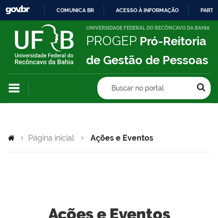
COMUNICA BR
ACESSO À INFORMAÇÃO
PARTI
IR
UNIVERSIDADE FEDERAL DO RECÔNCAVO DA BAHIA
PROGEP
Pró-Reitoria
PARA
O
de Gestão de Pessoas
CONTEÚDO
Buscar no portal
Página inicial
Ações e Eventos
Ações e Eventos