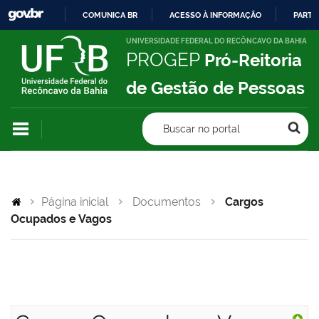
COMUNICA BR
ACESSO À INFORMAÇÃO
PARTI
IR
UNIVERSIDADE FEDERAL DO RECÔNCAVO DA BAHIA
PROGEP
Pró-Reitoria
PARA
O
de Gestão de Pessoas
CONTEÚDO
Buscar no portal
Página inicial
Documentos
Cargos
Ocupados e Vagos