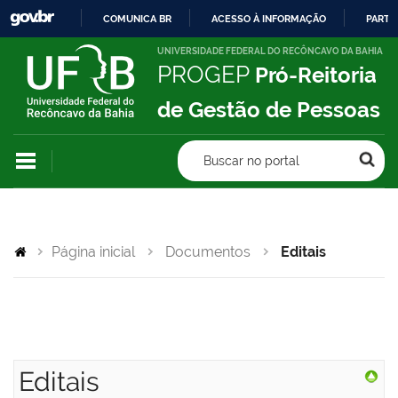
COMUNICA BR
ACESSO À INFORMAÇÃO
PARTI
IR
UNIVERSIDADE FEDERAL DO RECÔNCAVO DA BAHIA
PROGEP
Pró-Reitoria
PARA
O
de Gestão de Pessoas
CONTEÚDO
Buscar no portal
Página inicial
Documentos
Editais
Editais