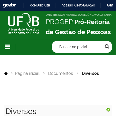
COMUNICA BR
ACESSO À INFORMAÇÃO
PARTI
IR
UNIVERSIDADE FEDERAL DO RECÔNCAVO DA BAHIA
PROGEP
Pró-Reitoria
PARA
O
de Gestão de Pessoas
CONTEÚDO
Buscar no portal
Página inicial
Documentos
Diversos
Diversos