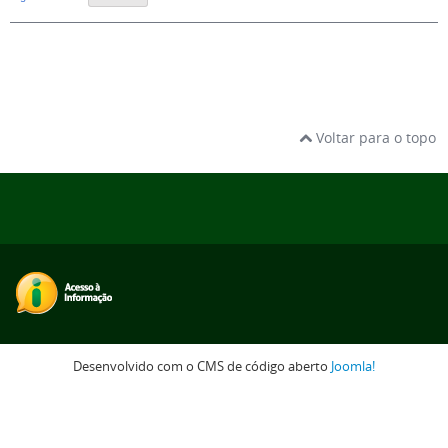
Voltar para o topo
Desenvolvido com o CMS de código aberto
Joomla!
ar para o topo