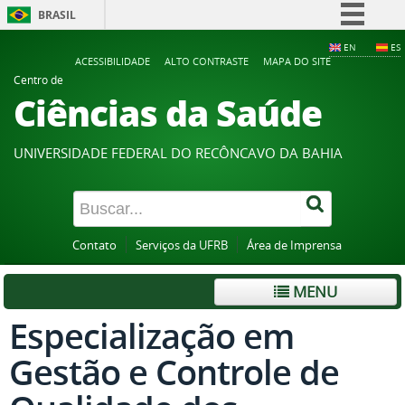
BRASIL
Simplifique!
EN
ES
ACESSIBILIDADE
ALTO CONTRASTE
MAPA DO SITE
Comunica BR
Centro de
Ciências da Saúde
Participe
Acesso à informação
UNIVERSIDADE FEDERAL DO RECÔNCAVO DA BAHIA
Legislação
Canais
Contato
Serviços da UFRB
Área de Imprensa
MENU
Especialização em
Gestão e Controle de