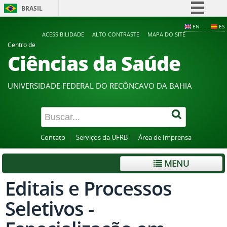
BRASIL
Simplifique!
EN
ES
ACESSIBILIDADE
ALTO CONTRASTE
MAPA DO SITE
Comunica BR
Centro de
Ciências da Saúde
Participe
Acesso à informação
UNIVERSIDADE FEDERAL DO RECÔNCAVO DA BAHIA
Legislação
Canais
Contato
Serviços da UFRB
Área de Imprensa
MENU
Editais e Processos
Seletivos -