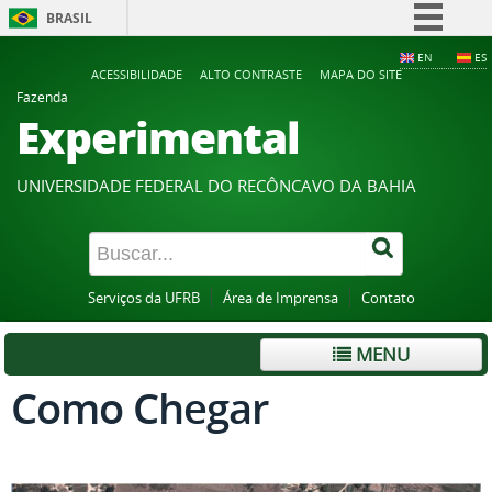
BRASIL
Simplifique!
EN
ES
ACESSIBILIDADE
ALTO CONTRASTE
MAPA DO SITE
Comunica BR
Fazenda
Experimental
Participe
Acesso à informação
UNIVERSIDADE FEDERAL DO RECÔNCAVO DA BAHIA
Legislação
Canais
Serviços da UFRB
Área de Imprensa
Contato
MENU
Como Chegar