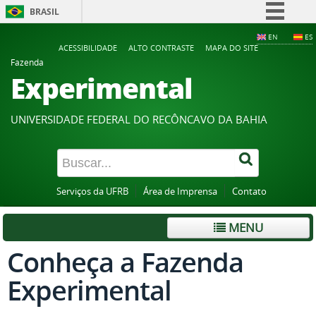
BRASIL
Simplifique!
EN
ES
ACESSIBILIDADE
ALTO CONTRASTE
MAPA DO SITE
Comunica BR
Fazenda
Experimental
Participe
Acesso à informação
UNIVERSIDADE FEDERAL DO RECÔNCAVO DA BAHIA
Legislação
Canais
Serviços da UFRB
Área de Imprensa
Contato
MENU
Conheça a Fazenda
Experimental