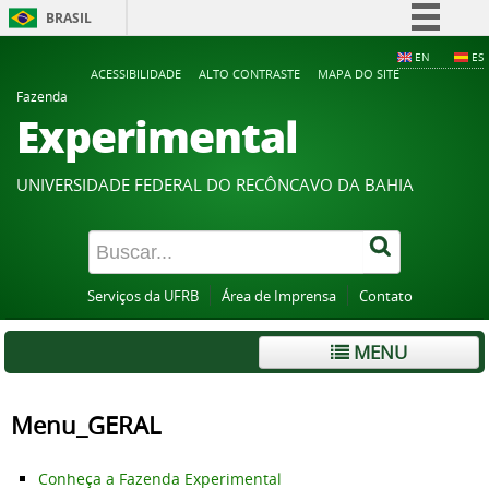
BRASIL
Simplifique!
EN
ES
ACESSIBILIDADE
ALTO CONTRASTE
MAPA DO SITE
Comunica BR
Fazenda
Experimental
Participe
Acesso à informação
UNIVERSIDADE FEDERAL DO RECÔNCAVO DA BAHIA
Legislação
Canais
Serviços da UFRB
Área de Imprensa
Contato
MENU
Menu_GERAL
Conheça a Fazenda Experimental