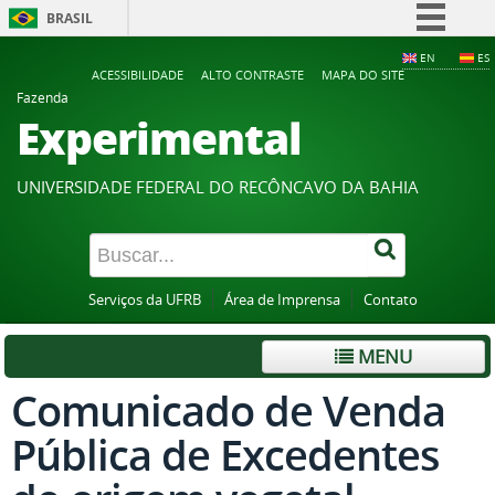
BRASIL
Simplifique!
EN
ES
ACESSIBILIDADE
ALTO CONTRASTE
MAPA DO SITE
Comunica BR
Fazenda
Experimental
Participe
Acesso à informação
UNIVERSIDADE FEDERAL DO RECÔNCAVO DA BAHIA
Legislação
Canais
Serviços da UFRB
Área de Imprensa
Contato
MENU
Comunicado de Venda
Pública de Excedentes