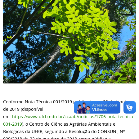
Conforme Nota Técnica 001/2019 publicada em 09 de janeiro
de 2019 (disponível
em:
https://www.ufrb.edu.br/ccaab/noticias/1706-nota-tecnica-
001-2019
), o Centro de Ciências Agrárias Ambientais e
Biológicas da UFRB, seguindo a Resolução do CONSUNI, Nº
009/2018 de 22 de outubro de 2018, torna público a