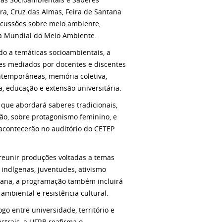
ra, Cruz das Almas, Feira de Santana
scussões sobre meio ambiente,
ia Mundial do Meio Ambiente.
o a temáticas socioambientais, a
tes mediados por docentes e discentes
ntemporâneas, memória coletiva,
ma, educação e extensão universitária.
que abordará saberes tradicionais,
ção, sobre protagonismo feminino, e
 acontecerão no auditório do CETEP
 reunir produções voltadas a temas
 indígenas, juventudes, ativismo
ntana, a programação também incluirá
ambiental e resistência cultural.
go entre universidade, território e
trais, a UFRB reafirma o