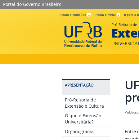
Portal do Governo Brasileiro
Ir para o conteúdo
1
Ir para o menu
2
Ir para a
Pró-Reitoria de
Exte
UNIVERSIDA
UF
APRESENTAÇÃO
pr
Pró-Reitoria de
Extensão e Cultura
Publicad
O que é Extensão
Universitária?
Organograma
Entre 
gratui