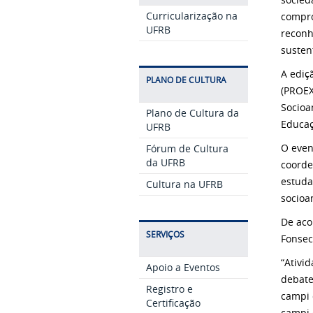
Curricularização na
compro
UFRB
reconh
susten
A ediç
PLANO DE CULTURA
(PROEX
Socioa
Plano de Cultura da
Educaç
UFRB
O even
Fórum de Cultura
da UFRB
coorde
estuda
Cultura na UFRB
socioa
De aco
SERVIÇOS
Fonsec
“Ativi
Apoio a Eventos
debate
Registro e
campi 
Certificação
campi 