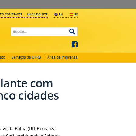
LTO CONTRASTE
MAPA DO SITE
EN
ES
ato
Serviços da UFRB
Área de Imprensa
lante com
nco cidades
avo da Bahia (UFRB) realiza,
ias Socioambientais e Saberes