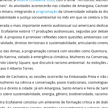
rais”. As atividades acontecerão nas cidades de Amargosa, Cachoei
o Amaro, integrando a
programação
da Universidade voltada às di
tabilidade e justiça socioambiental no mês em que se celebra o D
erada o mais importante evento audiovisual sul-americano dedicad
 Ecofalante exibirá 17 produções audiovisuais, seguidas por deba
B. A proposta é promover reflexões sobre questões ambientais co
ralidade, direitos territoriais e sustentabilidade, articulando cine
z das Almas, a programação contará com sessões como Quentura, 
 do Katrina, voltado à emergência climática, Mulheres na Conserva
ndo Liberty Square, que discutirá racismo ambiental. As exibições
avo II Alberto Torres.
ade de Cachoeira, as sessões ocorrerão na Embaixada Preta e irão
ulheres na ciência e conservação, povos tradicionais, cosmologias
ico e direito à cidade. Já em Amargosa, Santo Amaro e Feira de Sa
s sobre sustentabilidade, energia, gênero, biodiversidade, racismo 
tra Ecofalante constitui um ambiente de formação crítica e de diálo
ade. Ao aproximar cinema, memória socioambiental e saberes ances