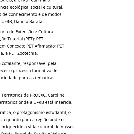
a ecológica, social e cultural,
os de conhecimento e de modos
 UFRB, Danillo Barata.
oria de Extensão e Cultura
o Tutorial (PET): PET
 em Conexão; PET Afirmação; PET
; e PET Zootecnia.
cofalante, responsável pela
ecer o processo formativo de
sociedade para as temáticas
 Territórios da PROEXC, Caroline
rritórios onde a UFRB está inserida.
fica, o protagonismo estudantil, o
ica quanto para a região onde os
enriquecido a vida cultural de nossos
Bahia, Portal do Sertão e Vale do