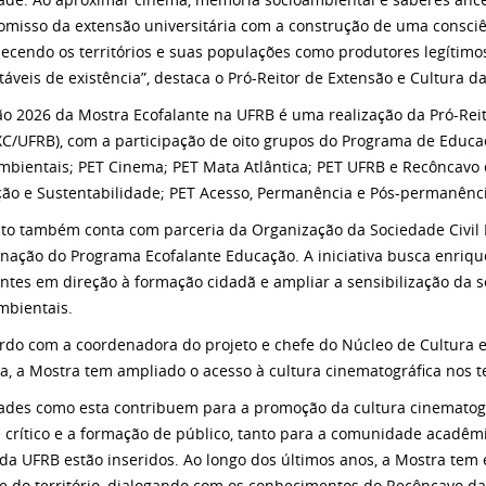
misso da extensão universitária com a construção de uma consciênci
ecendo os territórios e suas populações como produtores legítim
táveis de existência”, destaca o Pró-Reitor de Extensão e Cultura da
ão 2026 da Mostra Ecofalante na UFRB é uma realização da Pró-Reit
C/UFRB), com a participação de oito grupos do Programa de Educaçã
mbientais; PET Cinema; PET Mata Atlântica; PET UFRB e Recôncavo
ão e Sustentabilidade; PET Acesso, Permanência e Pós-permanência
to também conta com parceria da Organização da Sociedade Civil E
nação do Programa Ecofalante Educação. A iniciativa busca enriqu
ntes em direção à formação cidadã e ampliar a sensibilização da 
mbientais.
rdo com a coordenadora do projeto e chefe do Núcleo de Cultura e
a, a Mostra tem ampliado o acesso à cultura cinematográfica nos te
dades como esta contribuem para a promoção da cultura cinematográ
 crítico e a formação de público, tanto para a comunidade acadêm
da UFRB estão inseridos. Ao longo dos últimos anos, a Mostra tem 
e do território, dialogando com os conhecimentos do Recôncavo da 