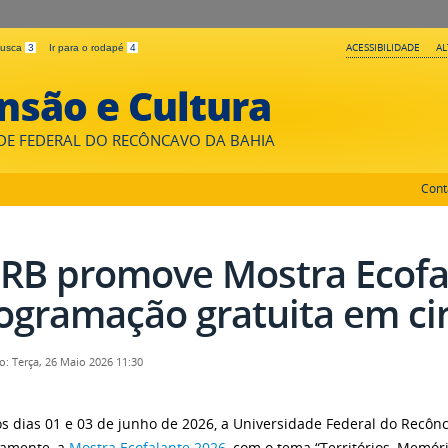
ACESSIBILIDADE
A
 busca
3
Ir para o rodapé
4
nsão e Cultura
DE FEDERAL DO RECÔNCAVO DA BAHIA
Cont
RB promove Mostra Ecofa
ogramação gratuita em ci
o: Terça, 26 Maio 2026 11:30
os dias 01 e 03 de junho de 2026, a Universidade Federal do Recônc
tamente, a
Mostra Ecofalante 2026
, com o tema “Territórios, Memór