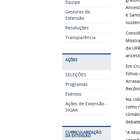
Equipe
Ancest
Gestores de
e Sant
Extensão
susten
Resoluções
Consid
Transparência
Mostra
da UFR
ancest
AÇÕES
Em Cru
Filhos
SELEÇÕES
Arrasa
Programas
Recônc
Eventos
Na cid
Ações de Extensão -
como m
SIGAA
climát
debate
“A Mos
CURRICULARIZAÇÃO
DA EXTENSÃO
socied