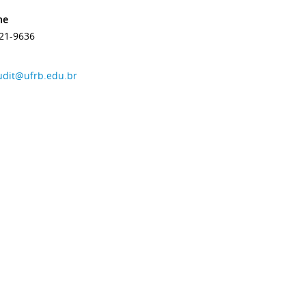
ne
621-9636
udit@ufrb.edu.br