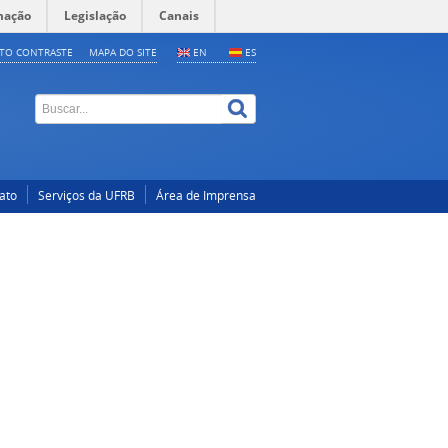
mação
Legislação
Canais
LTO CONTRASTE
MAPA DO SITE
EN
ES
ato
Serviços da UFRB
Área de Imprensa