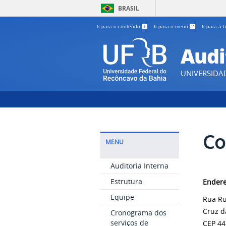
BRASIL
Ir para o conteúdo
1
Ir para o menu
2
Ir para a
Audi
UNIVERSIDA
Co
MENU
Auditoria Interna
Estrutura
Ender
Equipe
Rua Ru
Cruz d
Cronograma dos
serviços de
CEP 44