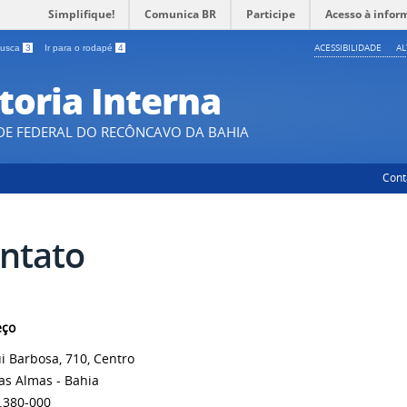
Simplifique!
Comunica BR
Participe
Acesso à infor
ACESSIBILIDADE
A
 busca
3
Ir para o rodapé
4
toria Interna
DE FEDERAL DO RECÔNCAVO DA BAHIA
Cont
ntato
eço
i Barbosa, 710, Centro
as Almas - Bahia
.380-000