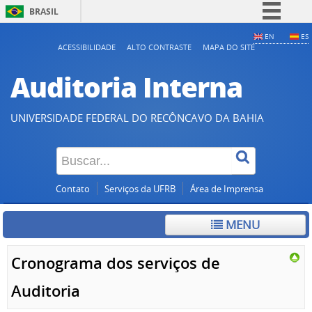
BRASIL
Simplifique!
EN
ES
ACESSIBILIDADE
ALTO CONTRASTE
MAPA DO SITE
Comunica BR
Auditoria Interna
Participe
Acesso à informação
UNIVERSIDADE FEDERAL DO RECÔNCAVO DA BAHIA
Legislação
Canais
Contato
Serviços da UFRB
Área de Imprensa
MENU
Cronograma dos serviços de
Auditoria