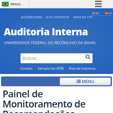
BRASIL
Simplifique!
EN
ES
ACESSIBILIDADE
ALTO CONTRASTE
MAPA DO SITE
Comunica BR
Auditoria Interna
Participe
Acesso à informação
UNIVERSIDADE FEDERAL DO RECÔNCAVO DA BAHIA
Legislação
Canais
Contato
Serviços da UFRB
Área de Imprensa
MENU
Painel de
Monitoramento de