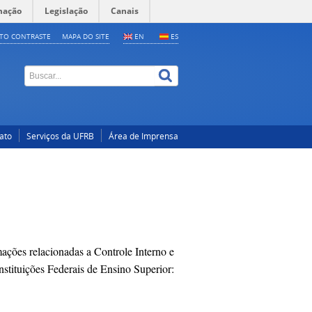
mação
Legislação
Canais
LTO CONTRASTE
MAPA DO SITE
EN
ES
ato
Serviços da UFRB
Área de Imprensa
mações relacionadas a Controle Interno e
stituições Federais de Ensino Superior: