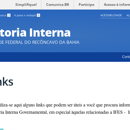
Simplifique!
Comunica BR
Participe
Acesso à infor
ACESSIBILIDADE
A
 busca
3
Ir para o rodapé
4
toria Interna
DE FEDERAL DO RECÔNCAVO DA BAHIA
Cont
nks
liza-se aqui alguns links que podem ser úteis a você que procura infor
ia Interna Governamental, em especial àquelas relacionadas a IFES - In