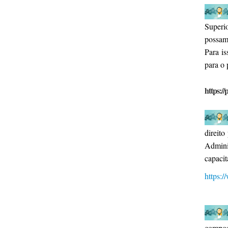
Superi
possam
Para i
para o 
https://
direito
Admini
capacit
https:
compos