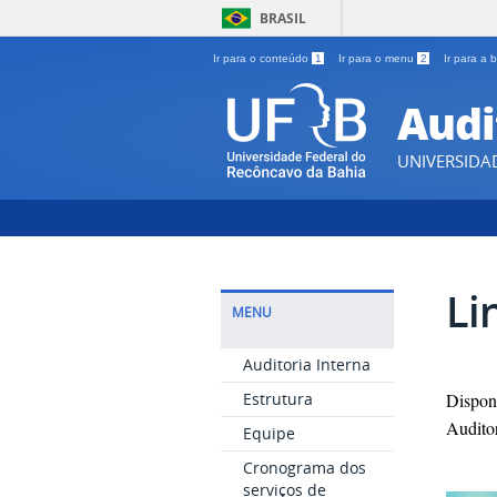
BRASIL
Ir para o conteúdo
1
Ir para o menu
2
Ir para a
Audi
UNIVERSIDA
Li
MENU
Auditoria Interna
Estrutura
Disponi
Auditor
Equipe
Cronograma dos
serviços de