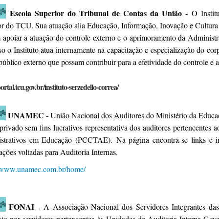
Escola Superior do Tribunal de Contas da União
- O Instit
or do TCU. Sua atuação alia Educação, Informação, Inovação e Cultura
 apoiar a atuação do controle externo e o aprimoramento da Administr
sso o Instituto atua internamente na capacitação e especialização do 
público externo que possam contribuir para a efetividade do controle e
portal.tcu.gov.br/instituto-serzedello-correa/
UNAMEC
- União Nacional dos Auditores do Ministério da Edu
 privado sem fins lucrativos representativa dos auditores pertencentes
strativos em Educação (PCCTAE). Na página encontra-se links e inf
ações voltadas para Auditoria Internas.
//www.unamec.com.br/home/
FONAI
- A Associação Nacional dos Servidores Integrantes das 
to por servidores pertencentes às Unidades de Auditoria Interna Gove