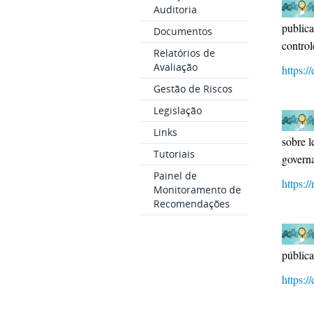
Auditoria
publica
Documentos
control
Relatórios de
Avaliação
https:/
Gestão de Riscos
Legislação
Links
sobre l
Tutoriais
govern
Painel de
https:/
Monitoramento de
Recomendações
públic
https:/