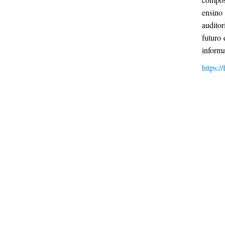
ensino
audito
futuro 
informa
https://