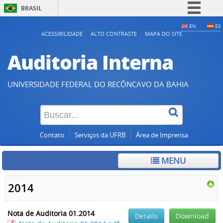
BRASIL
Simplifique!
EN
ES
ACESSIBILIDADE
ALTO CONTRASTE
MAPA DO SITE
Comunica BR
Auditoria Interna
Participe
Acesso à informação
UNIVERSIDADE FEDERAL DO RECÔNCAVO DA BAHIA
Legislação
Canais
Contato
Serviços da UFRB
Área de Imprensa
MENU
2014
Nota de Auditoria 01.2014
Details
Download