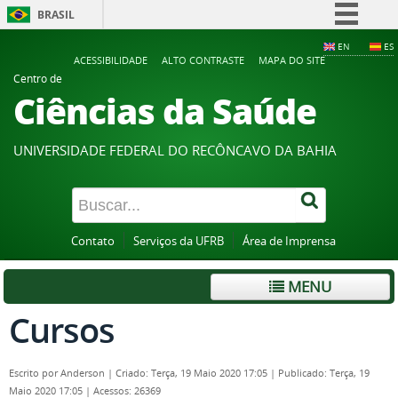
BRASIL
Simplifique!
EN
ES
ACESSIBILIDADE
ALTO CONTRASTE
MAPA DO SITE
Comunica BR
Centro de
Ciências da Saúde
Participe
Acesso à informação
UNIVERSIDADE FEDERAL DO RECÔNCAVO DA BAHIA
Legislação
Canais
Contato
Serviços da UFRB
Área de Imprensa
MENU
Cursos
Escrito por
Anderson
|
Criado: Terça, 19 Maio 2020 17:05
|
Publicado: Terça, 19
Maio 2020 17:05
|
Acessos: 26369