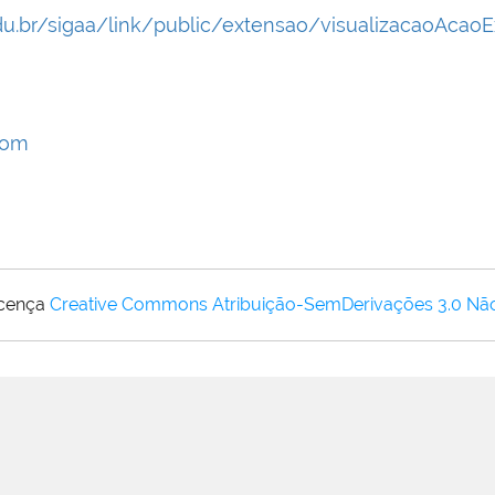
.edu.br/sigaa/link/public/extensao/visualizacaoAca
com
icença
Creative Commons Atribuição-SemDerivações 3.0 Nã