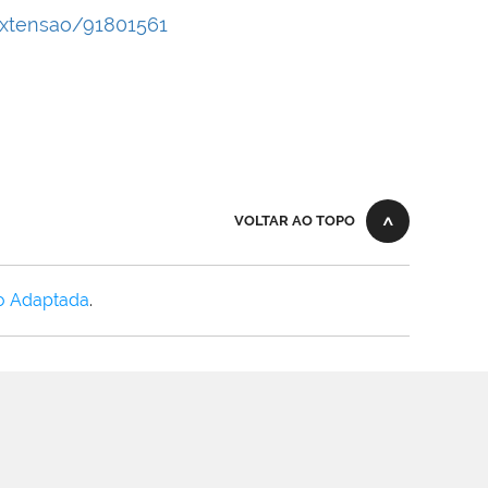
oExtensao/91801561
VOLTAR AO TOPO
o Adaptada
.