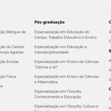
Pós-graduação
ção Bilíngue de
Especialização em Educação do
A
Campo: Trabalho Educativo e Ensino
O
ação do Campo
Especialização em Educação e
S
ncias Agrárias
Interdisciplinaridade
A
ção Escolar
Especialização em Ensino de Ciências
“Ciência é 10!”
A
ão Física
Especialização em Ensino de Ciências
S
e Matemática
ia
Especialização em Filosofia,
Conhecimento e Educação
C
Especialização em Filosofia, Cultura e
M