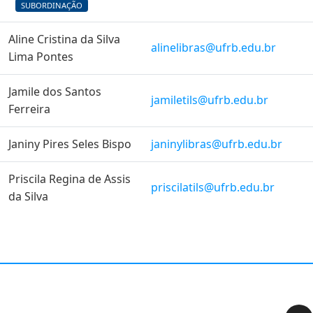
SUBORDINAÇÃO
Aline Cristina da Silva
alinelibras@ufrb.edu.br
Lima Pontes
Jamile dos Santos
jamiletils@ufrb.edu.br
Ferreira
Janiny Pires Seles Bispo
janinylibras@ufrb.edu.br
Priscila Regina de Assis
priscilatils@ufrb.edu.br
da Silva