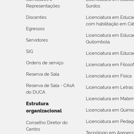
Representações
Surdos
Discentes
Licenciatura em Educ
com habilitação em Ciê
Egressos
Licenciatura em Educa
Servidores
Quilombola
SIG
Licenciatura em Educaç
Ordens de serviço
Licenciatura em Filosof
Reserva de Sala
Licenciatura em Física
Reserva de Sala - CAsA
Licenciatura em Letras
do DUCA
Licenciatura em Matem
Estrutura
Licenciatura em Quími
organizacional
Licenciatura em Pedag
Conselho Diretor do
Centro
Tecnólogo em Agroeco