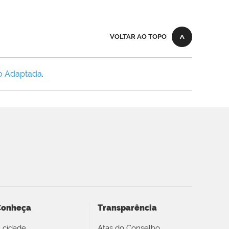
VOLTAR AO TOPO
o Adaptada
.
Conheça
Transparência
 cidade
Atas do Conselho