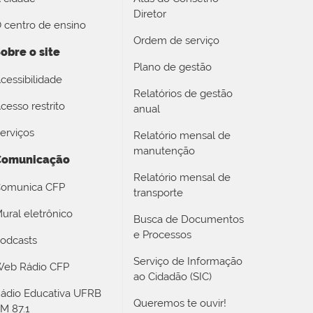
Diretor
 centro de ensino
Ordem de serviço
obre o site
Plano de gestão
cessibilidade
Relatórios de gestão
cesso restrito
anual
erviços
Relatório mensal de
manutenção
Comunicação
Relatório mensal de
omunica CFP
transporte
ural eletrônico
Busca de Documentos
e Processos
odcasts
Serviço de Informação
eb Rádio CFP
ao Cidadão (SIC)
ádio Educativa UFRB
Queremos te ouvir!
M 87.1