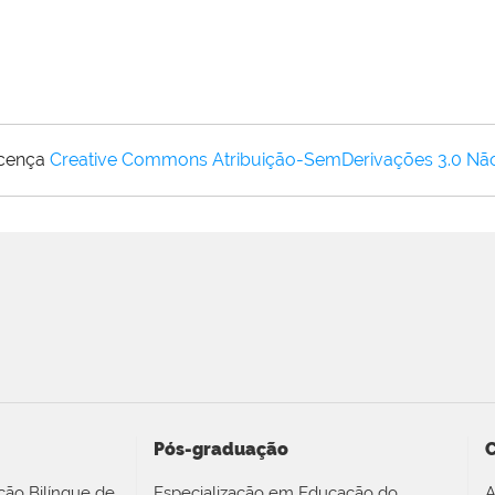
icença
Creative Commons Atribuição-SemDerivações 3.0 Nã
Pós-graduação
ção Bilíngue de
Especialização em Educação do
A