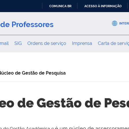
COMUNICA BR
ACESSO À INFORMAÇÃO
IR
PARA
de Professores
INTER
O
CONTEÚDO
mail
SIG
Ordens de serviço
Imprensa
Carta de servi
Núcleo de Gestão de Pesquisa
eo de Gestão de Pes
é um núcleo de assessoramen
o de Gestão Acadêmica e