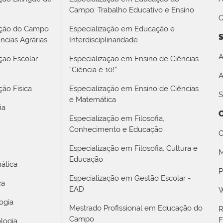
Campo: Trabalho Educativo e Ensino
O
ação do Campo
Especialização em Educação e
S
ncias Agrárias
Interdisciplinaridade
A
ção Escolar
Especialização em Ensino de Ciências
“Ciência é 10!”
A
ão Física
Especialização em Ensino de Ciências
S
e Matemática
ia
Especialização em Filosofia,
Conhecimento e Educação
C
Especialização em Filosofia, Cultura e
M
Educação
ática
P
Especialização em Gestão Escolar -
ca
EAD
W
ogia
Mestrado Profissional em Educação do
R
Campo
F
logia