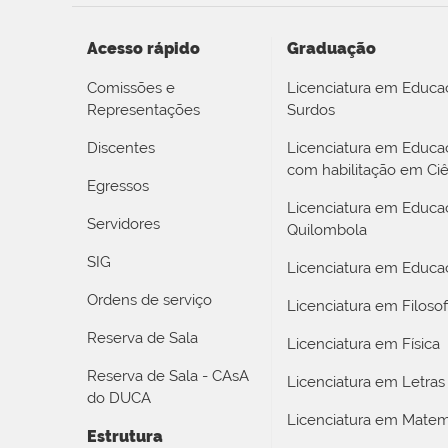
Acesso rápido
Graduação
Comissões e
Licenciatura em Educa
Representações
Surdos
Discentes
Licenciatura em Educ
com habilitação em Ciê
Egressos
Licenciatura em Educa
Servidores
Quilombola
SIG
Licenciatura em Educaç
Ordens de serviço
Licenciatura em Filosof
Reserva de Sala
Licenciatura em Física
Reserva de Sala - CAsA
Licenciatura em Letras
do DUCA
Licenciatura em Matem
Estrutura