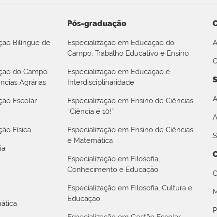
Pós-graduação
ção Bilíngue de
Especialização em Educação do
A
Campo: Trabalho Educativo e Ensino
O
ação do Campo
Especialização em Educação e
S
ncias Agrárias
Interdisciplinaridade
A
ção Escolar
Especialização em Ensino de Ciências
“Ciência é 10!”
A
ão Física
Especialização em Ensino de Ciências
S
e Matemática
ia
Especialização em Filosofia,
Conhecimento e Educação
C
Especialização em Filosofia, Cultura e
M
Educação
ática
P