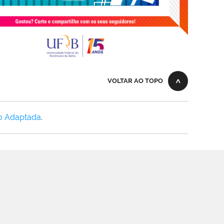
VOLTAR AO TOPO
o Adaptada
.