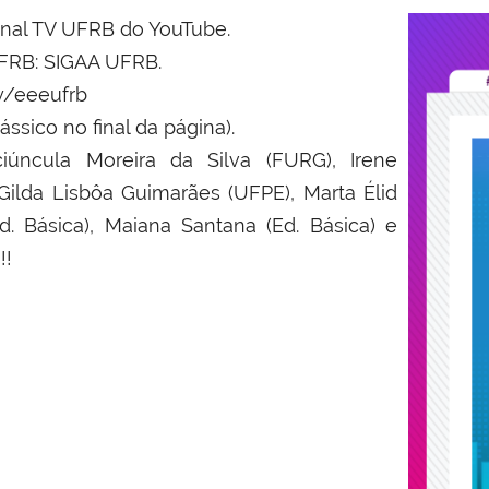
Canal TV UFRB do YouTube.
UFRB: SIGAA UFRB.
ly/eeeufrb
ssico no final da página).
úncula Moreira da Silva (FURG), Irene
 Gilda Lisbôa Guimarães (UFPE), Marta Élid
 Básica), Maiana Santana (Ed. Básica) e
!!