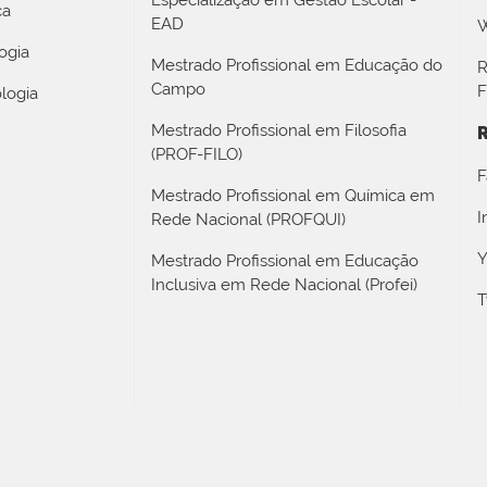
Especialização em Gestão Escolar -
ca
EAD
W
ogia
Mestrado Profissional em Educação do
R
Campo
F
logia
Mestrado Profissional em Filosofia
R
(PROF-FILO)
F
Mestrado Profissional em Química em
I
Rede Nacional (PROFQUI)
Y
Mestrado Profissional em Educação
Inclusiva em Rede Nacional (Profei)
T