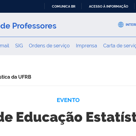
COMUNICA BR
ACESSO À INFORMAÇÃO
IR
PARA
de Professores
INTER
O
CONTEÚDO
mail
SIG
Ordens de serviço
Imprensa
Carta de servi
stica da UFRB
EVENTO
 de Educação Estatís