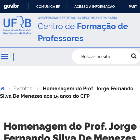
COMUNICA BR
ACESSO À INFORMAÇÃO
PARTI
IR
UNIVERSIDADE FEDERAL DO RECÔNCAVO DA BAHIA
Centro de
Formação de
PARA
O
Professores
CONTEÚDO
Buscar no site
Eventos
Homenagem do Prof. Jorge Fernando
Silva De Menezes aos 15 anos do CFP
Homenagem do Prof. Jorge
Fernando Silva De Menezes