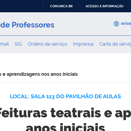
COMUNICA BR
ACESSO À INFORMAÇÃO
IR
PARA
de Professores
INTER
O
CONTEÚDO
mail
SIG
Ordens de serviço
Imprensa
Carta de servi
s e aprendizagens nos anos iniciais
LOCAL: SALA 113 DO PAVILHÃO DE AULAS
eituras teatrais e 
anos iniciais