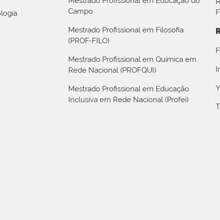
Mestrado Profissional em Educação do
R
Campo
F
logia
Mestrado Profissional em Filosofia
R
(PROF-FILO)
F
Mestrado Profissional em Química em
I
Rede Nacional (PROFQUI)
Y
Mestrado Profissional em Educação
Inclusiva em Rede Nacional (Profei)
T