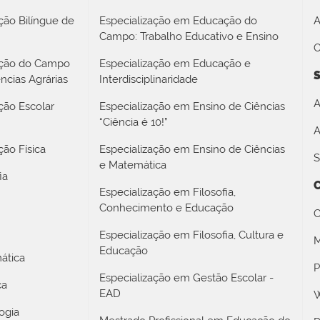
ção Bilíngue de
Especialização em Educação do
A
Campo: Trabalho Educativo e Ensino
O
ação do Campo
Especialização em Educação e
S
ncias Agrárias
Interdisciplinaridade
A
ção Escolar
Especialização em Ensino de Ciências
“Ciência é 10!”
A
ão Física
Especialização em Ensino de Ciências
S
e Matemática
ia
Especialização em Filosofia,
Conhecimento e Educação
C
Especialização em Filosofia, Cultura e
M
Educação
ática
P
Especialização em Gestão Escolar -
ca
EAD
W
ogia