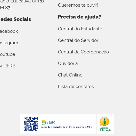
ádio Educativa UFRB
Queremos te ouvir!
M 87.1
Precisa de ajuda?
edes Sociais
Central do Estudante
acebook
Central do Servidor
nstagram
Central da Coordenação
outube
Ouvidoria
v UFRB
Chat Online
Lista de contatos