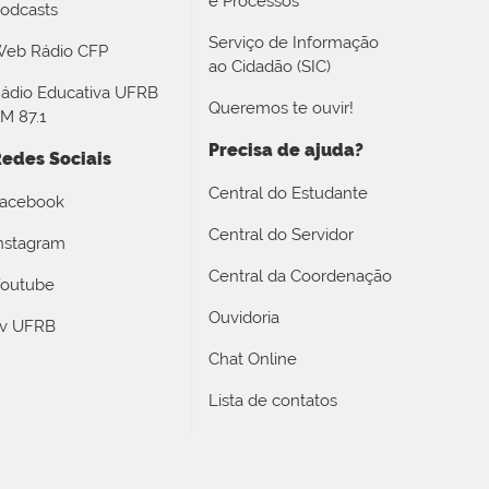
e Processos
odcasts
Serviço de Informação
eb Rádio CFP
ao Cidadão (SIC)
ádio Educativa UFRB
Queremos te ouvir!
M 87.1
Precisa de ajuda?
edes Sociais
Central do Estudante
acebook
Central do Servidor
nstagram
Central da Coordenação
outube
Ouvidoria
v UFRB
Chat Online
Lista de contatos