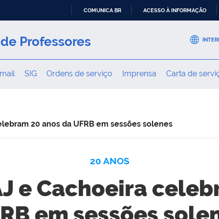
COMUNICA BR
ACESSO À INFORMAÇÃO
IR
PARA
de Professores
INTER
O
CONTEÚDO
mail
SIG
Ordens de serviço
Imprensa
Carta de servi
elebram 20 anos da UFRB em sessões solenes
20 ANOS
J e Cachoeira celeb
RB em sessões sole