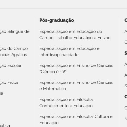
Pós-graduação
ção Bilíngue de
Especialização em Educação do
A
Campo: Trabalho Educativo e Ensino
O
ação do Campo
Especialização em Educação e
S
ncias Agrárias
Interdisciplinaridade
A
ção Escolar
Especialização em Ensino de Ciências
“Ciência é 10!”
A
ão Física
Especialização em Ensino de Ciências
S
e Matemática
ia
Especialização em Filosofia,
Conhecimento e Educação
C
Especialização em Filosofia, Cultura e
M
Educação
ática