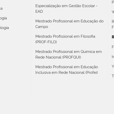
P
Especialização em Gestão Escolar -
ca
EAD
W
ogia
Mestrado Profissional em Educação do
R
Campo
F
logia
Mestrado Profissional em Filosofia
R
(PROF-FILO)
F
Mestrado Profissional em Química em
I
Rede Nacional (PROFQUI)
Y
Mestrado Profissional em Educação
Inclusiva em Rede Nacional (Profei)
T