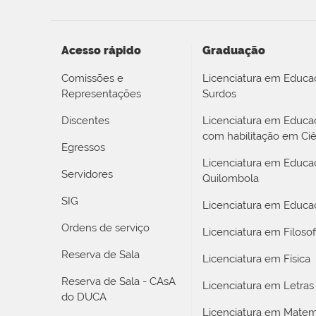
Acesso rápido
Graduação
Comissões e
Licenciatura em Educa
Representações
Surdos
Discentes
Licenciatura em Educ
com habilitação em Ciê
Egressos
Licenciatura em Educa
Servidores
Quilombola
SIG
Licenciatura em Educaç
Ordens de serviço
Licenciatura em Filosof
Reserva de Sala
Licenciatura em Física
Reserva de Sala - CAsA
Licenciatura em Letras
do DUCA
Licenciatura em Matem