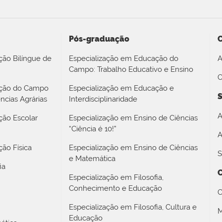
Pós-graduação
ção Bilíngue de
Especialização em Educação do
A
Campo: Trabalho Educativo e Ensino
O
ação do Campo
Especialização em Educação e
S
ncias Agrárias
Interdisciplinaridade
A
ção Escolar
Especialização em Ensino de Ciências
“Ciência é 10!”
A
ão Física
Especialização em Ensino de Ciências
S
e Matemática
ia
Especialização em Filosofia,
Conhecimento e Educação
C
Especialização em Filosofia, Cultura e
M
Educação