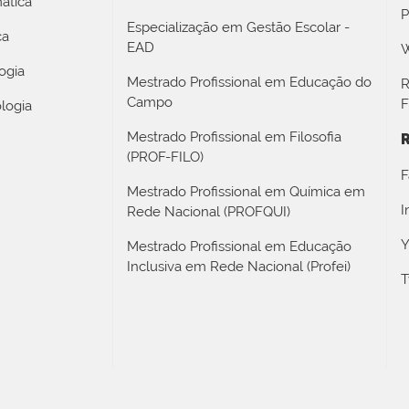
ática
P
Especialização em Gestão Escolar -
ca
EAD
W
ogia
Mestrado Profissional em Educação do
R
Campo
F
logia
Mestrado Profissional em Filosofia
R
(PROF-FILO)
F
Mestrado Profissional em Química em
I
Rede Nacional (PROFQUI)
Y
Mestrado Profissional em Educação
Inclusiva em Rede Nacional (Profei)
T