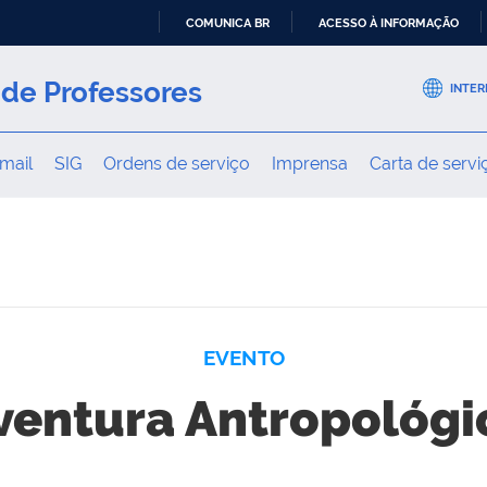
COMUNICA BR
ACESSO À INFORMAÇÃO
IR
PARA
de Professores
INTER
O
CONTEÚDO
mail
SIG
Ordens de serviço
Imprensa
Carta de servi
EVENTO
ventura Antropológi