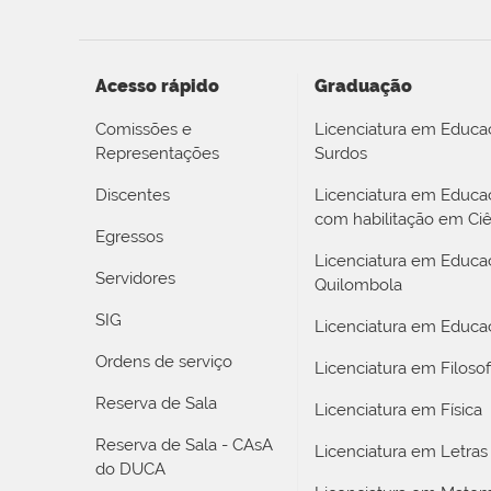
Acesso rápido
Graduação
Comissões e
Licenciatura em Educa
Representações
Surdos
Discentes
Licenciatura em Educ
com habilitação em Ciê
Egressos
Licenciatura em Educa
Servidores
Quilombola
SIG
Licenciatura em Educaç
Ordens de serviço
Licenciatura em Filosof
Reserva de Sala
Licenciatura em Física
Reserva de Sala - CAsA
Licenciatura em Letras
do DUCA