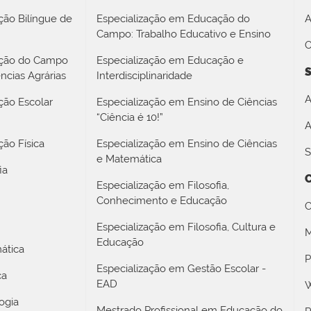
ção Bilíngue de
Especialização em Educação do
A
Campo: Trabalho Educativo e Ensino
O
ação do Campo
Especialização em Educação e
S
ncias Agrárias
Interdisciplinaridade
A
ção Escolar
Especialização em Ensino de Ciências
“Ciência é 10!”
A
ão Física
Especialização em Ensino de Ciências
S
e Matemática
ia
Especialização em Filosofia,
Conhecimento e Educação
C
Especialização em Filosofia, Cultura e
M
Educação
ática
P
Especialização em Gestão Escolar -
ca
EAD
W
ogia
Mestrado Profissional em Educação do