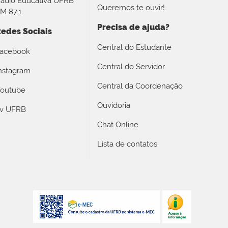
ádio Educativa UFRB
Queremos te ouvir!
M 87.1
Precisa de ajuda?
edes Sociais
Central do Estudante
acebook
Central do Servidor
nstagram
Central da Coordenação
outube
Ouvidoria
v UFRB
Chat Online
Lista de contatos