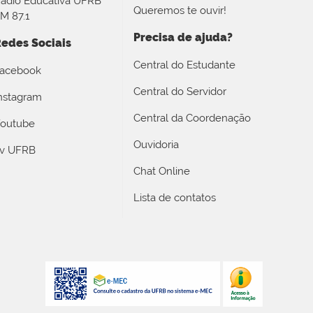
ádio Educativa UFRB
Queremos te ouvir!
M 87.1
Precisa de ajuda?
edes Sociais
Central do Estudante
acebook
Central do Servidor
nstagram
Central da Coordenação
outube
Ouvidoria
v UFRB
Chat Online
Lista de contatos