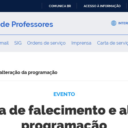
COMUNICA BR
ACESSO À INFORMAÇÃO
IR
PARA
de Professores
INTER
O
CONTEÚDO
mail
SIG
Ordens de serviço
Imprensa
Carta de servi
 alteração da programação
EVENTO
a de falecimento e a
programação