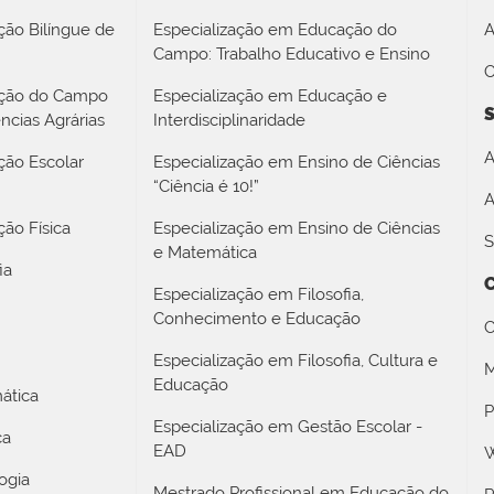
ção Bilíngue de
Especialização em Educação do
A
Campo: Trabalho Educativo e Ensino
O
ação do Campo
Especialização em Educação e
S
ncias Agrárias
Interdisciplinaridade
A
ção Escolar
Especialização em Ensino de Ciências
“Ciência é 10!”
A
ão Física
Especialização em Ensino de Ciências
S
e Matemática
ia
Especialização em Filosofia,
Conhecimento e Educação
C
Especialização em Filosofia, Cultura e
M
Educação
ática
P
Especialização em Gestão Escolar -
ca
EAD
W
ogia
Mestrado Profissional em Educação do