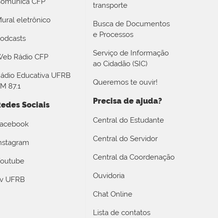
omunica CFP
transporte
ural eletrônico
Busca de Documentos
e Processos
odcasts
Serviço de Informação
eb Rádio CFP
ao Cidadão (SIC)
ádio Educativa UFRB
Queremos te ouvir!
M 87.1
Precisa de ajuda?
edes Sociais
Central do Estudante
acebook
Central do Servidor
nstagram
Central da Coordenação
outube
Ouvidoria
v UFRB
Chat Online
Lista de contatos