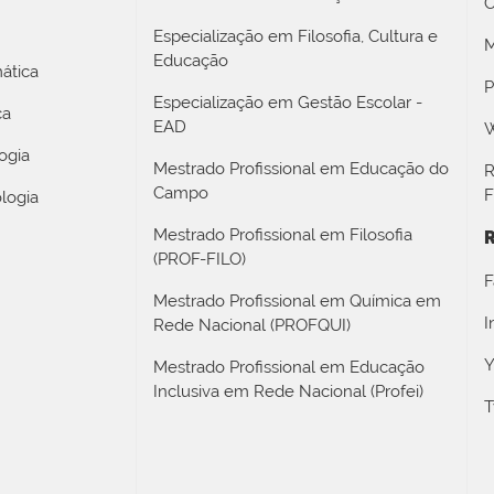
C
Especialização em Filosofia, Cultura e
M
Educação
ática
P
Especialização em Gestão Escolar -
ca
EAD
W
ogia
Mestrado Profissional em Educação do
R
Campo
F
logia
Mestrado Profissional em Filosofia
R
(PROF-FILO)
F
Mestrado Profissional em Química em
I
Rede Nacional (PROFQUI)
Y
Mestrado Profissional em Educação
Inclusiva em Rede Nacional (Profei)
T