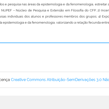
tudos e pesquisa nas áreas da epistemologia e da fenomenologia, estreita
do NUPEF – Núcleo de Pesquisa e Extensão em
Filosofia
do CFP; 2) Incen
uisas individuais dos alunos e professores membros dos grupos; 4) Exp
a epistemologia e da fenomenologia, valorizando a relação fecunda entr
icença
Creative Commons Atribuição-SemDerivações 3.0 Nã