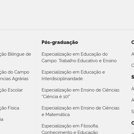
Pós-graduação
ção Bilíngue de
Especialização em Educação do
A
Campo: Trabalho Educativo e Ensino
O
ação do Campo
Especialização em Educação e
S
ncias Agrárias
Interdisciplinaridade
A
ção Escolar
Especialização em Ensino de Ciências
“Ciência é 10!”
A
ão Física
Especialização em Ensino de Ciências
S
e Matemática
ia
Especialização em Filosofia,
Conhecimento e Educação