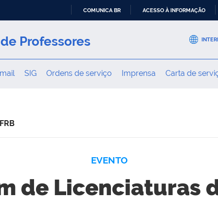
COMUNICA BR
ACESSO À INFORMAÇÃO
IR
PARA
de Professores
INTER
O
CONTEÚDO
mail
SIG
Ordens de serviço
Imprensa
Carta de servi
UFRB
EVENTO
um de Licenciaturas 