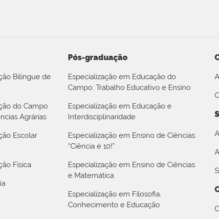
Pós-graduação
ção Bilíngue de
Especialização em Educação do
A
Campo: Trabalho Educativo e Ensino
O
ação do Campo
Especialização em Educação e
S
ncias Agrárias
Interdisciplinaridade
A
ção Escolar
Especialização em Ensino de Ciências
“Ciência é 10!”
A
ão Física
Especialização em Ensino de Ciências
S
e Matemática
ia
Especialização em Filosofia,
Conhecimento e Educação
C