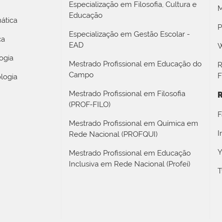
Especialização em Filosofia, Cultura e
M
Educação
ática
P
Especialização em Gestão Escolar -
ca
EAD
W
ogia
Mestrado Profissional em Educação do
R
Campo
F
logia
Mestrado Profissional em Filosofia
R
(PROF-FILO)
F
Mestrado Profissional em Química em
I
Rede Nacional (PROFQUI)
Y
Mestrado Profissional em Educação
Inclusiva em Rede Nacional (Profei)
T