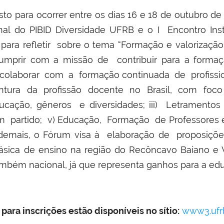
to para ocorrer entre os dias 16 e 18 de outubro de
nal do PIBID Diversidade UFRB e o I Encontro Inst
para refletir sobre o tema “Formação e valorização
cumprir com a missão de contribuir para a form
olaborar com a formação continuada de profissio
ura da profissão docente no Brasil, com foco no
ducação, gêneros e diversidades; iii) Letramentos
partido; v) Educação, Formação de Professores e Po
demais, o Fórum visa à elaboração de proposições
ica de ensino na região do Recôncavo Baiano e Va
mbém nacional, já que representa ganhos para a educ
ara inscrições estão disponíveis no sítio:
www3.ufrb