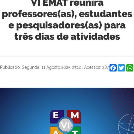
VI EMAT reunirá
professores(as), estudantes
e pesquisadores(as) para
três dias de atividades
Faceboo
Twit
Publicado: Segunda, 11 Agosto 2025 23:12
,
Acessos: 287