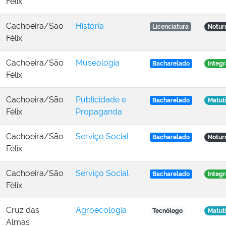
Félix
Cachoeira/São
História
Licenciatura
Notur
Félix
Cachoeira/São
Museologia
Bacharelado
Integr
Félix
Cachoeira/São
Publicidade e
Bacharelado
Matut
Félix
Propaganda
Cachoeira/São
Serviço Social
Bacharelado
Notur
Félix
Cachoeira/São
Serviço Social
Bacharelado
Integr
Félix
Cruz das
Agroecologia
Tecnólogo
Matut
Almas