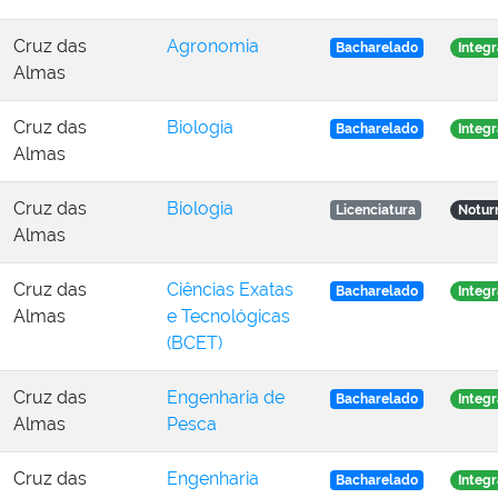
Cruz das
Agronomia
Bacharelado
Integr
Almas
Cruz das
Biologia
Bacharelado
Integr
Almas
Cruz das
Biologia
Licenciatura
Notur
Almas
Cruz das
Ciências Exatas
Bacharelado
Integr
Almas
e Tecnológicas
(BCET)
Cruz das
Engenharia de
Bacharelado
Integr
Almas
Pesca
Cruz das
Engenharia
Bacharelado
Integr