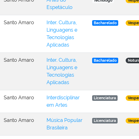
Tecnólogo
Vespe
Espetáculo
Santo Amaro
Inter. Cultura,
Bacharelado
Vespe
Linguagens e
Tecnologias
Aplicadas
Santo Amaro
Inter. Cultura,
Bacharelado
Notur
Linguagens e
Tecnologias
Aplicadas
Santo Amaro
Interdisciplinar
Licenciatura
Vespe
em Artes
Santo Amaro
Música Popular
Licenciatura
Vespe
Brasileira