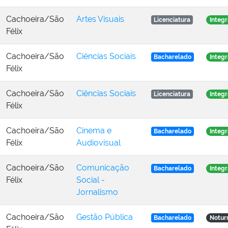
Cachoeira/São
Artes Visuais
Licenciatura
Integr
Félix
Cachoeira/São
Ciências Sociais
Bacharelado
Integr
Félix
Cachoeira/São
Ciências Sociais
Licenciatura
Integr
Félix
Cachoeira/São
Cinema e
Bacharelado
Integr
Félix
Audiovisual
Cachoeira/São
Comunicação
Bacharelado
Integr
Félix
Social -
Jornalismo
Cachoeira/São
Gestão Pública
Bacharelado
Notur