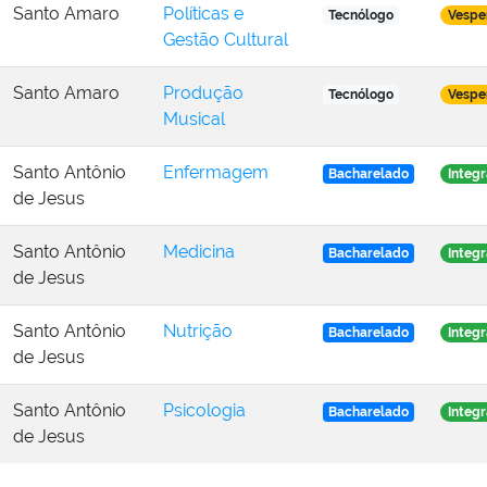
Santo Amaro
Políticas e
Tecnólogo
Vespe
Gestão Cultural
Santo Amaro
Produção
Tecnólogo
Vespe
Musical
Santo Antônio
Enfermagem
Bacharelado
Integr
de Jesus
Santo Antônio
Medicina
Bacharelado
Integr
de Jesus
Santo Antônio
Nutrição
Bacharelado
Integr
de Jesus
Santo Antônio
Psicologia
Bacharelado
Integr
de Jesus