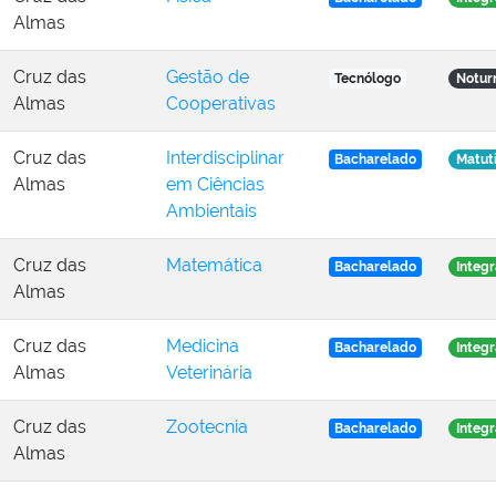
Almas
Cruz das
Gestão de
Tecnólogo
Notur
Almas
Cooperativas
Cruz das
Interdisciplinar
Bacharelado
Matut
Almas
em Ciências
Ambientais
Cruz das
Matemática
Bacharelado
Integr
Almas
Cruz das
Medicina
Bacharelado
Integr
Almas
Veterinária
Cruz das
Zootecnia
Bacharelado
Integr
Almas