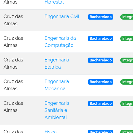
Almas
Florestal
Cruz das
Engenharia Civil
Bacharelado
Integr
Almas
Cruz das
Engenharia da
Bacharelado
Integr
Almas
Computação
Cruz das
Engenharia
Bacharelado
Integr
Almas
Elétrica
Cruz das
Engenharia
Bacharelado
Integr
Almas
Mecânica
Cruz das
Engenharia
Bacharelado
Integr
Almas
Sanitária e
Ambiental
Cruz das
Física
Bacharelado
Integr