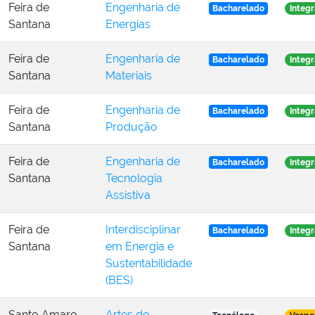
Feira de
Engenharia de
Bacharelado
Integr
Santana
Energias
Feira de
Engenharia de
Bacharelado
Integr
Santana
Materiais
Feira de
Engenharia de
Bacharelado
Integr
Santana
Produção
Feira de
Engenharia de
Bacharelado
Integr
Santana
Tecnologia
Assistiva
Feira de
Interdisciplinar
Bacharelado
Integr
Santana
em Energia e
Sustentabilidade
(BES)
Santo Amaro
Artes do