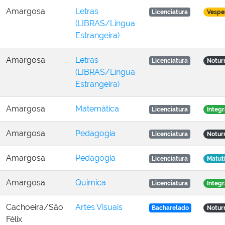
Amargosa
Letras
Licenciatura
Vespe
(LIBRAS/Língua
Estrangeira)
Amargosa
Letras
Licenciatura
Notur
(LIBRAS/Língua
Estrangeira)
Amargosa
Matemática
Licenciatura
Integr
Amargosa
Pedagogia
Licenciatura
Notur
Amargosa
Pedagogia
Licenciatura
Matut
Amargosa
Química
Licenciatura
Integr
Cachoeira/São
Artes Visuais
Bacharelado
Notur
Félix