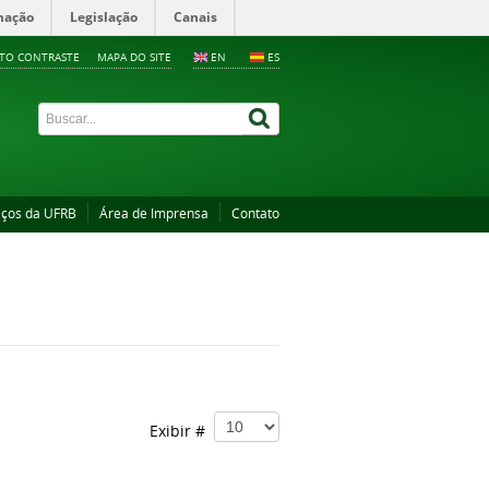
mação
Legislação
Canais
LTO CONTRASTE
MAPA DO SITE
EN
ES
iços da UFRB
Área de Imprensa
Contato
Exibir #