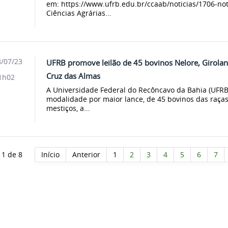
em: https://www.ufrb.edu.br/ccaab/noticias/1706-not
Ciências Agrárias...
/07/23
UFRB promove leilão de 45 bovinos Nelore, Girola
Cruz das Almas
1h02
A Universidade Federal do Recôncavo da Bahia (UFRB) 
modalidade por maior lance, de 45 bovinos das raças
mestiços, a...
 1 de 8
Início
Anterior
1
2
3
4
5
6
7