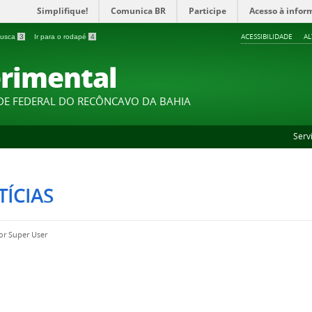
Simplifique!
Comunica BR
Participe
Acesso à infor
ACESSIBILIDADE
A
 busca
3
Ir para o rodapé
4
rimental
DE FEDERAL DO RECÔNCAVO DA BAHIA
Serv
ÍCIAS
por
Super User