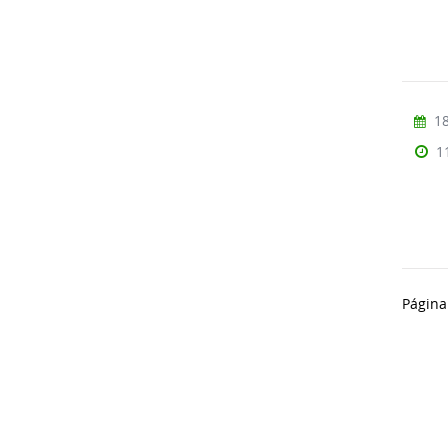
18
1
Página