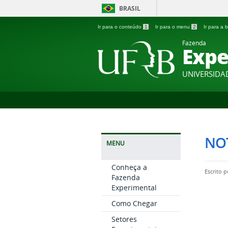
BRASIL
Ir para o conteúdo
1
Ir para o menu
2
Ir para a
Fazenda
Expe
UNIVERSIDA
NOT
MENU
Conheça a
Escrito 
Fazenda
Experimental
Como Chegar
Setores