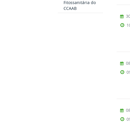
Fitossanitária do
CCAAB
30
1
08
0
08
0