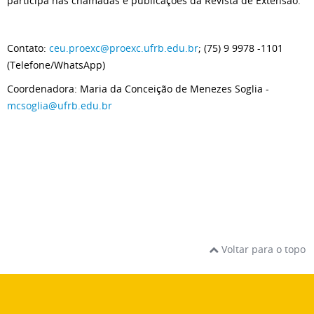
participa nas chamadas e publicações da Revista de Extensão.
Contato:
ceu.proexc@proexc.ufrb.edu.br
; (75) 9 9978 -1101
(Telefone/WhatsApp)
Coordenadora: Maria da Conceição de Menezes Soglia -
mcsoglia@ufrb.edu.br
Voltar para o topo