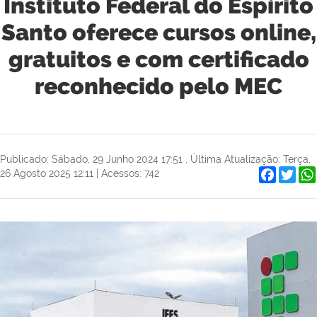
Instituto Federal do Espírito
Santo oferece cursos online,
gratuitos e com certificado
reconhecido pelo MEC
Publicado: Sábado, 29 Junho 2024 17:51
,
Última Atualização: Terça,
Faceboo
Twit
26 Agosto 2025 12:11
|
Acessos: 742