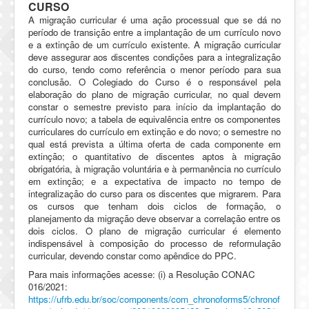
CURSO
A migração curricular é uma ação processual que se dá no
período de transição entre a implantação de um currículo novo
e a extinção de um currículo existente. A migração curricular
deve assegurar aos discentes condições para a integralização
do curso, tendo como referência o menor período para sua
conclusão. O Colegiado do Curso é o responsável pela
elaboração do plano de migração curricular, no qual devem
constar o semestre previsto para início da implantação do
currículo novo; a tabela de equivalência entre os componentes
curriculares do currículo em extinção e do novo; o semestre no
qual está prevista a última oferta de cada componente em
extinção; o quantitativo de discentes aptos à migração
obrigatória, à migração voluntária e à permanência no currículo
em extinção; e a expectativa de impacto no tempo de
integralização do curso para os discentes que migrarem. Para
os cursos que tenham dois ciclos de formação, o
planejamento da migração deve observar a correlação entre os
dois ciclos. O plano de migração curricular é elemento
indispensável à composição do processo de reformulação
curricular, devendo constar como apêndice do PPC.
Para mais informações acesse: (i) a Resolução CONAC
016/2021:
https://ufrb.edu.br/soc/components/com_chronoforms5/chronof