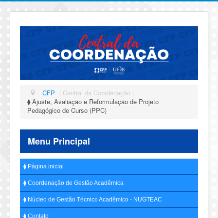
CFP
| Central da Coordenação |
⧫ Ajuste, Avaliação e Reformulação de Projeto
Pedagógico de Curso (PPC)
Menu Principal
⧫ Página inicial
⧫ Coordenação de Gestão Acadêmica
⧫ Núcleo de Gestão Técnico Acadêmico - NUGTEAC
⧫ Contato