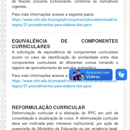
do Núcleo Docente Estruturante, conforme os normativos
vigentes.
Para mais informações acesse a seguinte pasta:
https://www.ufrb.edu.br/prograd/component/phocadownload/ca
tegory/31-procedimentos-para-elabora-dos-ppcs
EQUIVALÊNCIA DE COMPONENTES
CURRICULARES
A solicitação de equivalência de componentes curriculares
ocorre no caso de identificação de similaridade entre dois
componentes curriculares de diferentes cursos tornando o
registro de aproveitamento de estudos automático.
Para mais informações acesse a seguinte pasta:
https://www.ufrb.edu.br/prograd/component/phocadownload/ca
tegory/31-procedimentos-para-elabora-dos-ppcs
REFORMULAÇÃO CURRICULAR
Reformulação curricular é a alteração do PPC em prol da
consolidação e atualização do curso. A reformulação curricular
deve ser motivada pelo interesse institucional, por ação de
supervisão do Ministério da Educação ou por exigência legal.