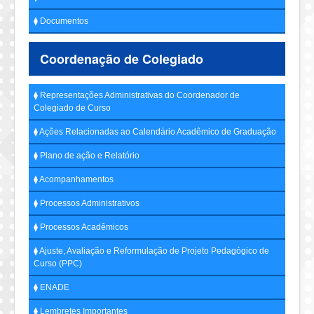
⧫ Documentos
Coordenação de Colegiado
⧫ Representações Administrativas do Coordenador de
Colegiado de Curso
⧫ Ações Relacionadas ao Calendário Acadêmico de Graduação
⧫ Plano de ação e Relatório
⧫ Acompanhamentos
⧫ Processos Administrativos
⧫ Processos Acadêmicos
⧫ Ajuste, Avaliação e Reformulação de Projeto Pedagógico de
Curso (PPC)
⧫ ENADE
⧫ Lembretes Importantes