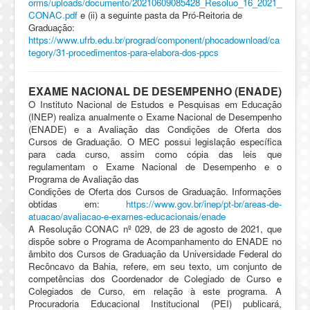
orms/uploads/documento/20210609085428_Resoluo_16_2021_
CONAC.pdf
e (ii) a seguinte pasta da Pró-Reitoria de
Graduação:
https://www.ufrb.edu.br/prograd/component/phocadownload/ca
tegory/31-procedimentos-para-elabora-dos-ppcs
EXAME NACIONAL DE DESEMPENHO (ENADE)
O Instituto Nacional de Estudos e Pesquisas em Educação
(INEP) realiza anualmente o Exame Nacional de Desempenho
(ENADE) e a Avaliação das Condições de Oferta dos
Cursos de Graduação. O MEC possui legislação específica
para cada curso, assim como cópia das leis que
regulamentam o Exame Nacional de Desempenho e o
Programa de Avaliação das
Condições de Oferta dos Cursos de Graduação. Informações
obtidas em:
https://www.gov.br/inep/pt-br/areas-de-
atuacao/avaliacao-e-exames-educacionais/enade
A Resolução CONAC nº 029, de 23 de agosto de 2021, que
dispõe sobre o Programa de Acompanhamento do ENADE no
âmbito dos Cursos de Graduação da Universidade Federal do
Recôncavo da Bahia, refere, em seu texto, um conjunto de
competências dos Coordenador de Colegiado de Curso e
Colegiados de Curso, em relação à este programa. A
Procuradoria Educacional Institucional (PEI) publicará,