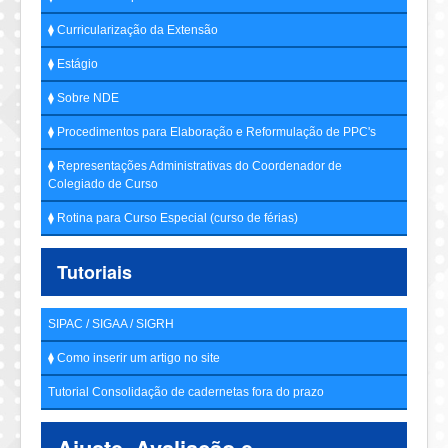
⧫ Curricularização da Extensão
⧫ Estágio
⧫ Sobre NDE
⧫ Procedimentos para Elaboração e Reformulação de PPC's
⧫ Representações Administrativas do Coordenador de
Colegiado de Curso
⧫ Rotina para Curso Especial (curso de férias)
Tutoriais
SIPAC / SIGAA / SIGRH
⧫ Como inserir um artigo no site
Tutorial Consolidação de cadernetas fora do prazo