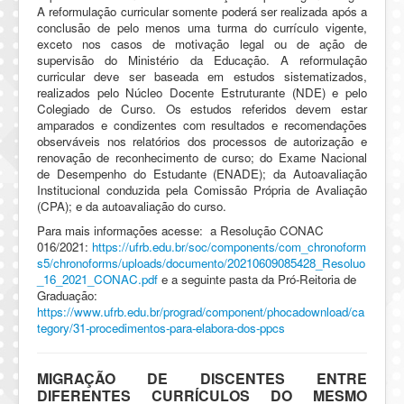
A reformulação curricular somente poderá ser realizada após a
conclusão de pelo menos uma turma do currículo vigente,
exceto nos casos de motivação legal ou de ação de
supervisão do Ministério da Educação. A reformulação
curricular deve ser baseada em estudos sistematizados,
realizados pelo Núcleo Docente Estruturante (NDE) e pelo
Colegiado de Curso. Os estudos referidos devem estar
amparados e condizentes com resultados e recomendações
observáveis nos relatórios dos processos de autorização e
renovação de reconhecimento de curso; do Exame Nacional
de Desempenho do Estudante (ENADE); da Autoavaliação
Institucional conduzida pela Comissão Própria de Avaliação
(CPA); e da autoavaliação do curso.
Para mais informações acesse: a Resolução CONAC
016/2021:
https://ufrb.edu.br/soc/components/com_chronoform
s5/chronoforms/uploads/documento/20210609085428_Resoluo
_16_2021_CONAC.pdf
e
a seguinte pasta da Pró-Reitoria de
Graduação:
https://www.ufrb.edu.br/prograd/component/phocadownload/ca
tegory/31-procedimentos-para-elabora-dos-ppcs
MIGRAÇÃO DE DISCENTES ENTRE
DIFERENTES CURRÍCULOS DO MESMO