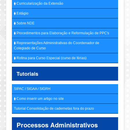
⧫ Curricularização da Extensão
⧫ Estágio
⧫ Sobre NDE
⧫ Procedimentos para Elaboração e Reformulação de PPC's
⧫ Representações Administrativas do Coordenador de
Colegiado de Curso
⧫ Rotina para Curso Especial (curso de férias)
Tutoriais
SIPAC / SIGAA / SIGRH
⧫ Como inserir um artigo no site
Tutorial Consolidação de cadernetas fora do prazo
Processos Administrativos