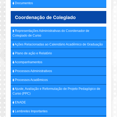
⧫ Documentos
Coordenação de Colegiado
⧫ Representações Administrativas do Coordenador de
Colegiado de Curso
⧫ Ações Relacionadas ao Calendário Acadêmico de Graduação
⧫ Plano de ação e Relatório
⧫ Acompanhamentos
⧫ Processos Administrativos
⧫ Processos Acadêmicos
⧫ Ajuste, Avaliação e Reformulação de Projeto Pedagógico de
Curso (PPC)
⧫ ENADE
⧫ Lembretes Importantes