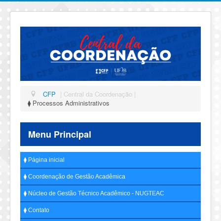
CFP
| Central da Coordenação |
⧫ Processos Administrativos
Menu Principal
⧫ Página inicial
⧫ Coordenação de Gestão Acadêmica
⧫ Núcleo de Gestão Técnico Acadêmico - NUGTEAC
⧫ Contato