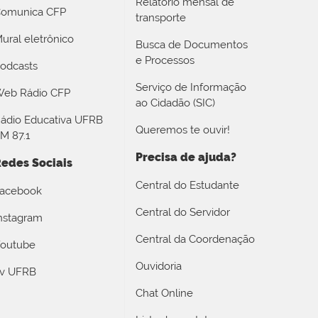
Relatório mensal de
omunica CFP
transporte
ural eletrônico
Busca de Documentos
e Processos
odcasts
Serviço de Informação
eb Rádio CFP
ao Cidadão (SIC)
ádio Educativa UFRB
Queremos te ouvir!
M 87.1
Precisa de ajuda?
edes Sociais
Central do Estudante
acebook
Central do Servidor
nstagram
Central da Coordenação
outube
Ouvidoria
v UFRB
Chat Online