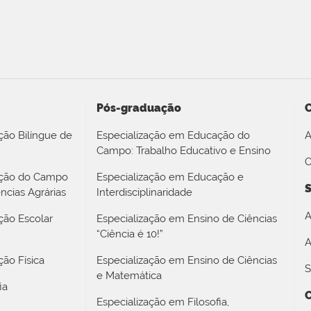
Pós-graduação
ção Bilíngue de
Especialização em Educação do
A
Campo: Trabalho Educativo e Ensino
O
ação do Campo
Especialização em Educação e
S
ncias Agrárias
Interdisciplinaridade
A
ção Escolar
Especialização em Ensino de Ciências
“Ciência é 10!”
A
ão Física
Especialização em Ensino de Ciências
S
e Matemática
ia
Especialização em Filosofia,