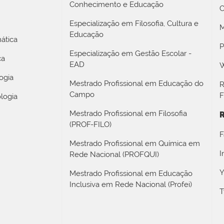
Conhecimento e Educação
C
Especialização em Filosofia, Cultura e
M
Educação
ática
P
Especialização em Gestão Escolar -
ca
EAD
W
ogia
Mestrado Profissional em Educação do
R
Campo
F
logia
Mestrado Profissional em Filosofia
R
(PROF-FILO)
F
Mestrado Profissional em Química em
I
Rede Nacional (PROFQUI)
Y
Mestrado Profissional em Educação
Inclusiva em Rede Nacional (Profei)
T