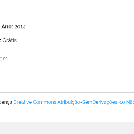
a
Ano:
2014
:
Grátis
com
icença
Creative Commons Atribuição-SemDerivações 3.0 Nã