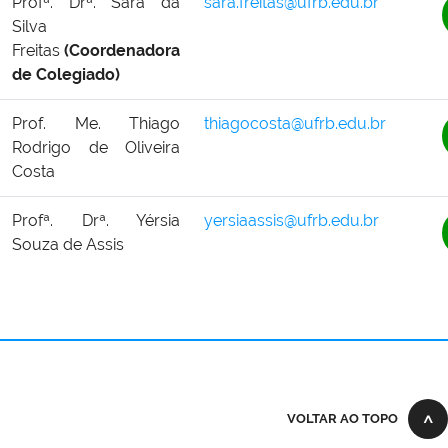
Profª. Drª. Sara da
sara.freitas@ufrb.edu.br
Silva
Freitas
(Coordenadora
de Colegiado)
Prof. Me. Thiago
thiagocosta@ufrb.edu.br
Rodrigo de Oliveira
Costa
Profª. Drª. Yérsia
yersiaassis@ufrb.edu.br
Souza de Assis
VOLTAR AO TOPO