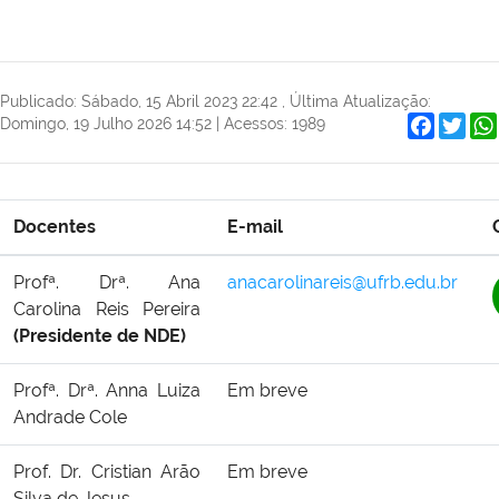
Publicado: Sábado, 15 Abril 2023 22:42
,
Última Atualização:
Faceboo
Twit
Domingo, 19 Julho 2026 14:52
|
Acessos: 1989
Docentes
E-mail
Profª. Drª. Ana
anacarolinareis@ufrb.edu.br
Carolina Reis Pereira
(Presidente de NDE)
Profª. Drª. Anna Luiza
Em breve
Andrade Cole
Prof. Dr. Cristian Arão
Em breve
Silva de Jesus