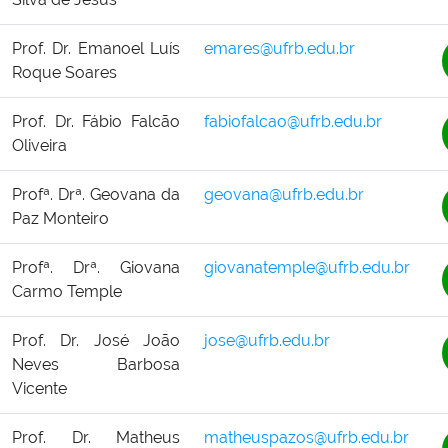
Prof. Dr. Emanoel Luís
emares@ufrb.edu.br
Roque Soares
Prof. Dr. Fábio Falcão
fabiofalcao@ufrb.edu.br
Oliveira
Profª. Drª. Geovana da
geovana@ufrb.edu.br
Paz Monteiro
Profª. Drª. Giovana
giovanatemple@ufrb.edu.br
Carmo Temple
Prof. Dr. José João
jose@ufrb.edu.br
Neves Barbosa
Vicente
Prof. Dr. Matheus
matheuspazos@ufrb.edu.br