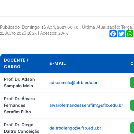
Publicado: Domingo, 16 Abril 2023 00:40
,
Última Atualização: Terça,
Faceboo
Twit
21 Julho 2026 18:25
|
Acessos: 2055
DOCENTE /
E-MAIL
C
CARGO
Prof. Dr. Adson
adsonmelo@ufrb.edu.br
Sampaio Melo
Prof. Dr. Álvaro
Fernandes
alvarofernandesserafim@ufrb.edu.br
Serafim Filho
Prof. Dr. Diego
daltrodiengo@ufrb.edu.br
Daltro Conceição