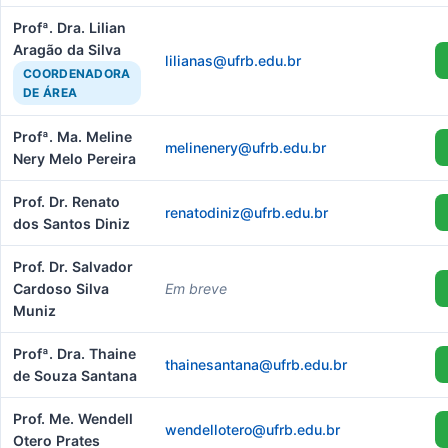
Profª. Dra. Lilian
Aragão da Silva
lilianas@ufrb.edu.br
COORDENADORA
DE ÁREA
Profª. Ma. Meline
melinenery@ufrb.edu.br
Nery Melo Pereira
Prof. Dr. Renato
renatodiniz@ufrb.edu.br
dos Santos Diniz
Prof. Dr. Salvador
Cardoso Silva
Em breve
Muniz
Profª. Dra. Thaine
thainesantana@ufrb.edu.br
de Souza Santana
Prof. Me. Wendell
wendellotero@ufrb.edu.br
Otero Prates