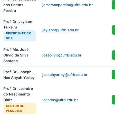
dos Santos
jamersonpereira@ufrb.edu.br
Pereira
Prof. Dr. Jaylson
Teixeira
jaylsont@ufrb.edu.br
PRESIDENTE DO
NDE
Prof. Me. José
Olívio da Silva
joseolivio@ufrb.edu.br
Santana
Prof. Dr. Joseph
josephyartey@ufrb.edu.br
Nee Anyah Yartey
Prof. Dr. Leandro
do Nascimento
Diniz
leandro@ufrb.edu.br
GESTOR DE
PESQUISA