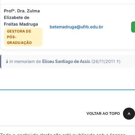
Profª. Dra. Zulma
Elizabete de
Freitas Madruga
betemadruga@ufrb.edu.br
GESTORA DE
PÓS-
GRADUAÇÃO
🕯️
In memoriam
de
(26/11/2011 †)
Eliseu Santiago de Assis
VOLTAR AO TOPO