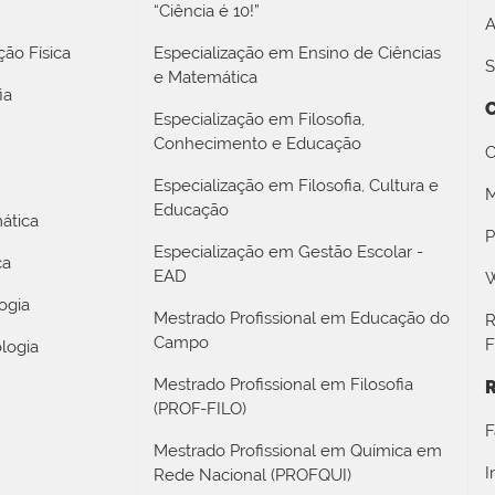
“Ciência é 10!”
A
ão Física
Especialização em Ensino de Ciências
S
e Matemática
ia
Especialização em Filosofia,
Conhecimento e Educação
C
Especialização em Filosofia, Cultura e
M
Educação
ática
P
Especialização em Gestão Escolar -
ca
EAD
W
ogia
Mestrado Profissional em Educação do
R
Campo
F
logia
Mestrado Profissional em Filosofia
R
(PROF-FILO)
F
Mestrado Profissional em Química em
I
Rede Nacional (PROFQUI)