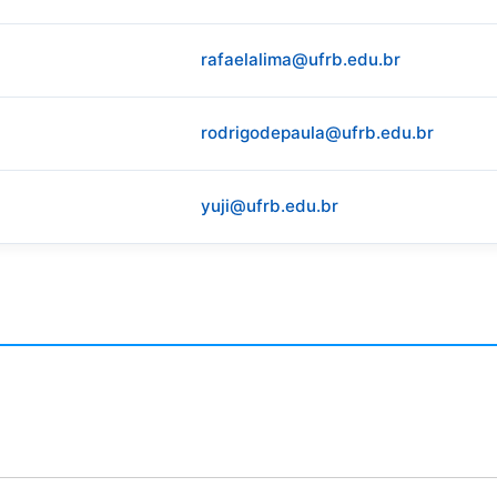
rafaelalima@ufrb.edu.br
rodrigodepaula@ufrb.edu.br
yuji@ufrb.edu.br