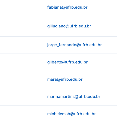
fabiana@ufrb.edu.br
gilluciano@ufrb.edu.br
jorge_fernando@ufrb.edu.br
gilberto@ufrb.edu.br
mara@ufrb.edu.br
marinamartins@ufrb.edu.br
michelemsb@ufrb.edu.br