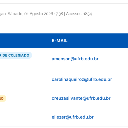
ção: Sábado, 01 Agosto 2026 17:38
|
Acessos: 1854
E-MAIL
 DE COLEGIADO
amenson@ufrb.edu.br
carolinaqueiroz@ufrb.edu.br
creuzasilvante@ufrb.edu.br
RO
eliezer@ufrb.edu.br