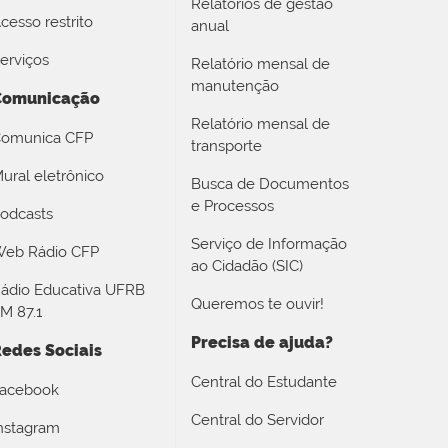
Relatórios de gestão
cesso restrito
anual
erviços
Relatório mensal de
manutenção
Comunicação
Relatório mensal de
omunica CFP
transporte
ural eletrônico
Busca de Documentos
e Processos
odcasts
Serviço de Informação
eb Rádio CFP
ao Cidadão (SIC)
ádio Educativa UFRB
Queremos te ouvir!
M 87.1
Precisa de ajuda?
edes Sociais
Central do Estudante
acebook
Central do Servidor
nstagram