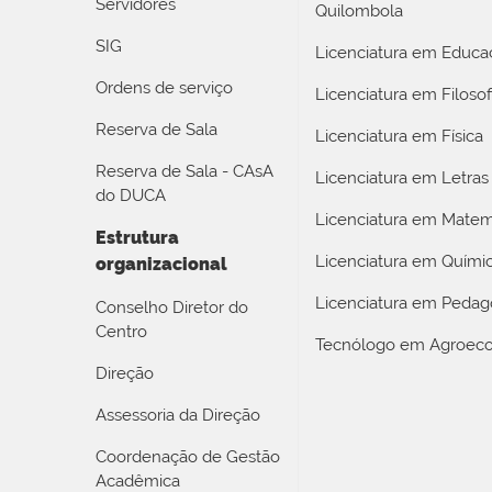
Servidores
Quilombola
SIG
Licenciatura em Educaç
Ordens de serviço
Licenciatura em Filosof
Reserva de Sala
Licenciatura em Física
Reserva de Sala - CAsA
Licenciatura em Letras
do DUCA
Licenciatura em Matem
Estrutura
Licenciatura em Quími
organizacional
Licenciatura em Pedag
Conselho Diretor do
Centro
Tecnólogo em Agroeco
Direção
Assessoria da Direção
Coordenação de Gestão
Acadêmica